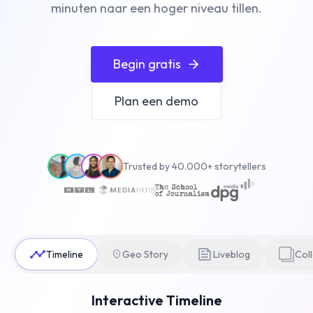
minuten naar een hoger niveau tillen.
Begin gratis
Plan een demo
Trusted by 40.000+ storytellers
Timeline
Geo Story
Liveblog
Col
Interactive Timeline