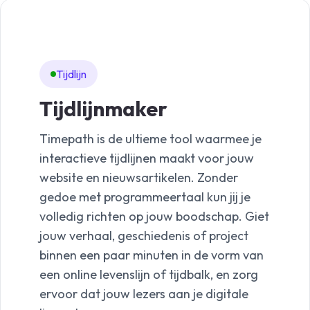
Tijdlijn
Li
Tijdlijnmaker
Li
Timepath is de ultieme tool waarmee je
Met 
interactieve tijdlijnen maakt voor jouw
boei
website en nieuwsartikelen. Zonder
publ
gedoe met programmeertaal kun jij je
Gebr
volledig richten op jouw boodschap. Giet
real-
jouw verhaal, geschiedenis of project
van 
binnen een paar minuten in de vorm van
meer.
een online levenslijn of tijdbalk, en zorg
pres
ervoor dat jouw lezers aan je digitale
helde