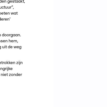
den gestaakt,
uctuur",
oeten wat
deren'
n doorgaan.
ssen hem,
g uit de weg
trokken zijn
ngrijke
 niet zonder