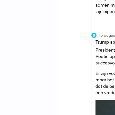
samen met
zijn eige
16 augus
Trump spr
President
Poetin op
succesvol
Er zijn v
maar het 
dat de be
een vrede