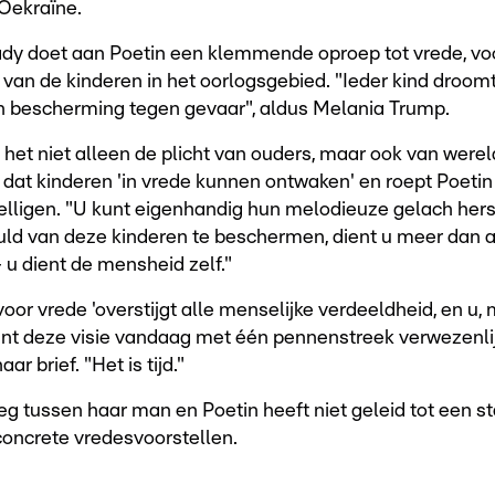
 Oekraïne.
lady doet aan Poetin een klemmende oproep tot vrede, vo
van de kinderen in het oorlogsgebied. "Ieder kind droomt 
 bescherming tegen gevaar", aldus Melania Trump.
het niet alleen de plicht van ouders, maar ook van were
 dat kinderen 'in vrede kunnen ontwaken' en roept Poetin 
lligen. "U kunt eigenhandig hun melodieuze gelach hers
ld van deze kinderen te beschermen, dient u meer dan a
 u dient de mensheid zelf."
voor vrede 'overstijgt alle menselijke verdeeldheid, en u,
unt deze visie vandaag met één pennenstreek verwezenlijk
ar brief. "Het is tijd."
eg tussen haar man en Poetin heeft niet geleid tot een s
concrete vredesvoorstellen.