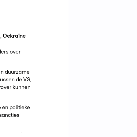
, Oekraïne
ders over
een duurzame
tussen de VS,
rover kunnen
 en politieke
sancties