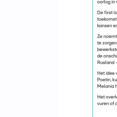
oorlog in
De first 
toekomst 
kansen en
Ze noemt 
te zorgen
bewerkste
de onschu
Rusland -
Het idee 
Poetin, k
Melania ha
Het overl
vuren of 