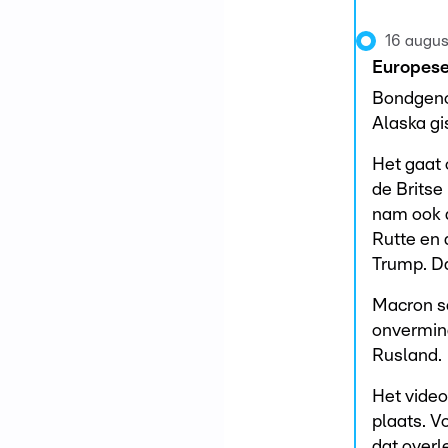
16 augus
Europese
Bondgenot
Alaska gi
Het gaat 
de Britse
nam ook d
Rutte en 
Trump. D
Macron sc
onvermind
Rusland.
Het video
plaats. V
dat overl