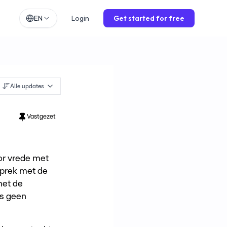
EN
Login
Get started for free
h
EN
lands
NL
ch
DE
Alle updates
ol
ES
is
FR
Vastgezet
o
IT
or vrede met
sprek met de
met de
is geen