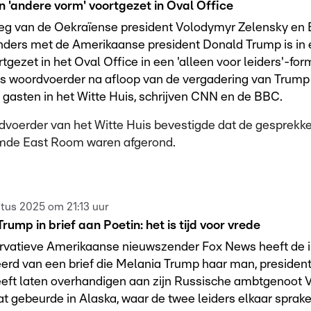
n 'andere vorm' voortgezet in Oval Office
eg van de Oekraïense president Volodymyr Zelensky en
ders met de Amerikaanse president Donald Trump is in 
tgezet in het Oval Office in een 'alleen voor leiders'-for
s woordvoerder na afloop van de vergadering van Trump 
gasten in het Witte Huis, schrijven CNN en de BBC.
voerder van het Witte Huis bevestigde dat de gesprekke
de East Room waren afgerond.
tus 2025 om 21:13 uur
rump in brief aan Poetin: het is tijd voor vrede
rvatieve Amerikaanse nieuwszender Fox News heeft de 
erd van een brief die Melania Trump haar man, presiden
eft laten overhandigen aan zijn Russische ambtgenoot V
at gebeurde in Alaska, waar de twee leiders elkaar sprak