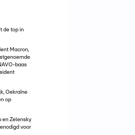
 de top in
dent Macron,
atstgenoemde
, NAVO-baas
sident
jk, Oekraïne
en op
p en Zelensky
genodigd voor