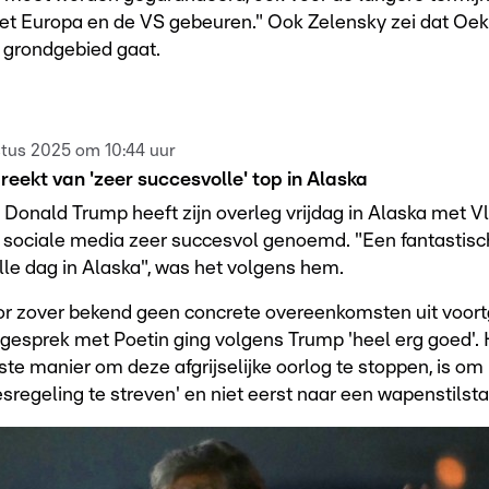
 Europa en de VS gebeuren." Ook Zelensky zei dat Oek
n grondgebied gaat.
tus 2025 om 10:44 uur
eekt van 'zeer succesvolle' top in Alaska
 Donald Trump heeft zijn overleg vrijdag in Alaska met V
 sociale media zeer succesvol genoemd. "Een fantastisc
le dag in Alaska", was het volgens hem.
oor zover bekend geen concrete overeenkomsten uit voor
gesprek met Poetin ging volgens Trump 'heel erg goed'. Hi
ste manier om deze afgrijselijke oorlog te stoppen, is om 
sregeling te streven' en niet eerst naar een wapenstilsta