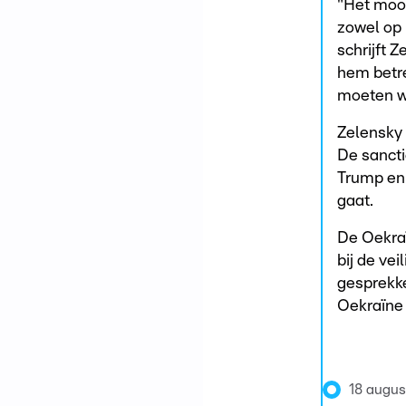
"Het moor
zowel op 
schrijft 
hem betre
moeten w
Zelensky 
De sanct
Trump en 
gaat.
De Oekraï
bij de vei
gesprekke
Oekraïne 
18 augus