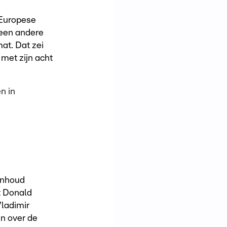
 Europese
een andere
mat. Dat zei
met zijn acht
n in
inhoud
t Donald
ladimir
en over de