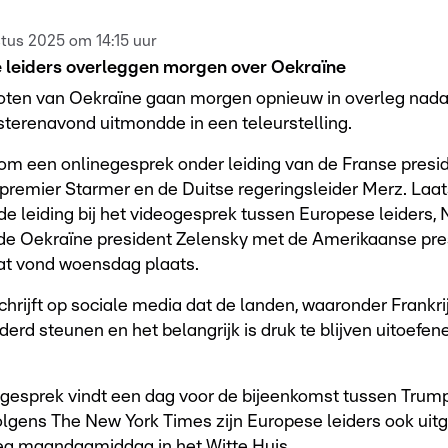
tus 2025 om 14:15 uur
 leiders overleggen morgen over Oekraïne
en van Oekraïne gaan morgen opnieuw in overleg nadat
sterenavond uitmondde in een teleurstelling.
om een onlinegesprek onder leiding van de Franse presi
 premier Starmer en de Duitse regeringsleider Merz. La
e leiding bij het videogesprek tussen Europese leiders
de Oekraïne president Zelensky met de Amerikaanse pre
at vond woensdag plaats.
hrijft op sociale media dat de landen, waaronder Frankri
erd steunen en het belangrijk is druk te blijven uitoefen
gesprek vindt een dag voor de bijeenkomst tussen Trum
olgens The New York Times zijn Europese leiders ook uit
eg maandagmiddag in het Witte Huis.