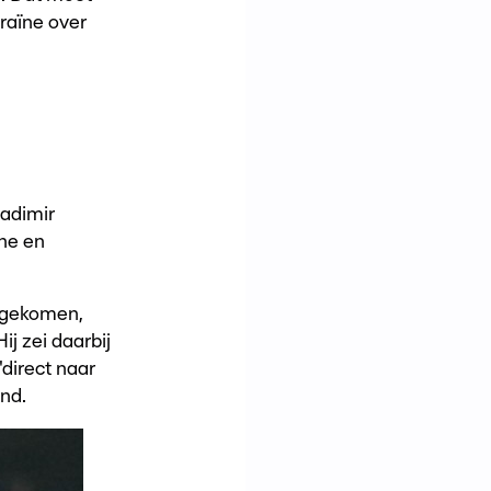
raïne over
ladimir
he en
tgekomen,
j zei daarbij
'direct naar
nd.