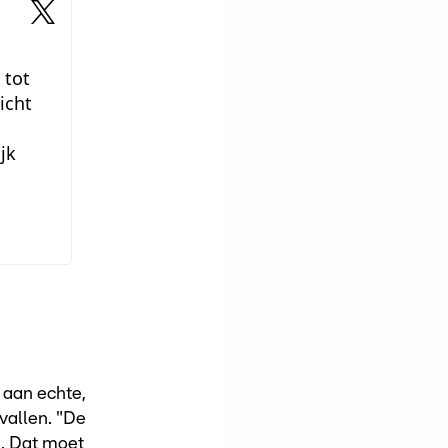
 tot
icht
jk
 aan echte,
vallen. "De
n. Dat moet