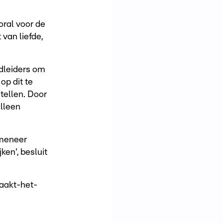
oral voor de
van liefde,
ldleiders om
op dit te
tellen. Door
lleen
 meneer
en', besluit
taakt-het-