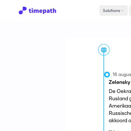
Solutions
16 augus
Zelensky 
De Oekraï
Rusland g
Amerikaa
Russische
akkoord o