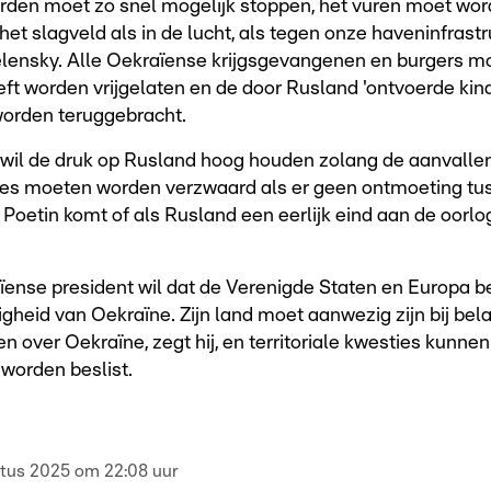
den moet zo snel mogelijk stoppen, het vuren moet wor
het slagveld als in de lucht, als tegen onze haveninfrastr
Zelensky. Alle Oekraïense krijgsgevangenen en burgers m
ft worden vrijgelaten en de door Rusland 'ontvoerde kin
orden teruggebracht.
wil de druk op Rusland hoog houden zolang de aanvalle
ies moeten worden verzwaard als er geen ontmoeting tu
Poetin komt of als Rusland een eerlijk eind aan de oorlo
ense president wil dat de Verenigde Staten en Europa be
ligheid van Oekraïne. Zijn land moet aanwezig zijn bij bela
n over Oekraïne, zegt hij, en territoriale kwesties kunnen
worden beslist.
tus 2025 om 22:08 uur