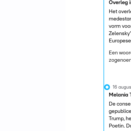
Overleg i
Het overl
medestan
vorm voor
Zelensky'
Europese 
Een woord
zogenoem
16 augus
Melania T
De conse
gepublice
Trump, he
Poetin. D