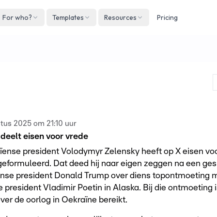
For who?
Templates
Resources
Pricing
Englis
Neder
Deuts
Españ
França
tus 2025 om 21:10 uur
Italian
deelt eisen voor vrede
ense president Volodymyr Zelensky heeft op X eisen vo
eformuleerd. Dat deed hij naar eigen zeggen na een ge
nse president Donald Trump over diens topontmoeting 
 president Vladimir Poetin in Alaska. Bij die ontmoeting 
ver de oorlog in Oekraïne bereikt.